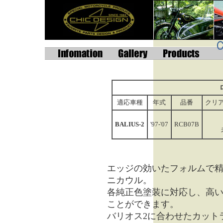
適応車種
年式
品番
クリ
BALIUS-2
'97-'07
RCB07B
エッジの効いたフォルムで
ニカウル。
各純正色塗装に対応し、高
ことができます。
バリオス2に合わせたカット