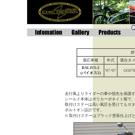
ガ
適応車種
年式
適合タ
BALIUS-2
'97-'07
GG07
(バイオス2)
走行風よりライダーの拳や指先を保護
シールド本体はポリカーボネイト製で
取付けステーは高い風圧を受けてもガ
ボルトオン設計です。
※ 取付けステーはブラック塗装仕上げ