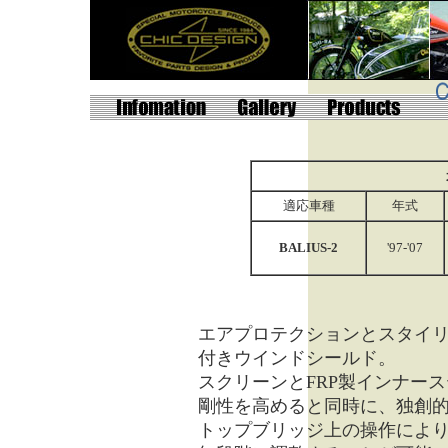
適応車種
年式
BALIUS-2
'97-'07
エアプロテクションとスタイ
付きウインドシールド。
スクリーンとFRP製インナー
剛性を高めると同時に、独創
トップブリッジ上の操作によ