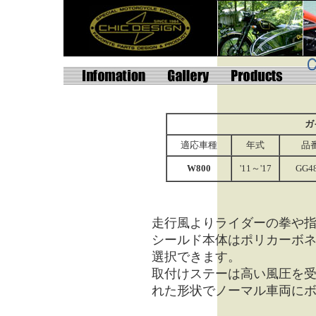
ガ
適応車種
年式
品
W800
'11～'17
GG4
走行風よりライダーの拳や
シールド本体はポリカーボ
選択できます。
取付けステーは高い風圧を
れた形状
でノーマル車両に