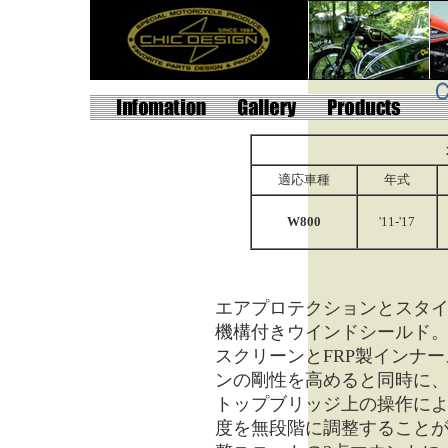
適応車種
年式
W800
'11-'17
エアプロテクションとスタ
機構付きウインドシールド
スクリーンとFRP製インナ
ンの剛性を高めると同時に
トップブリッジ上の操作に
度を無段階に調整すること