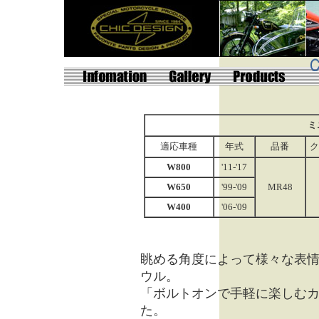
ミ
適応車種
年式
品番
ク
W800
'11-'17
W650
'99-'09
MR48
W400
'06-'09
眺める角度によって様々な表
ウル。
「ボルトオンで手軽に楽しむ
た。