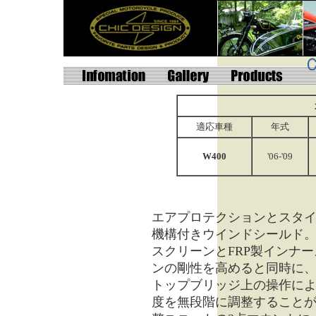
適応車種
年式
W400
'06-'09
エアプロテクションとスタ
機構付きウインドシールド
スクリーンとFRP製インナ
ンの剛性を高めると同時に
トップブリッジ上の操作に
度を無段階に調整すること