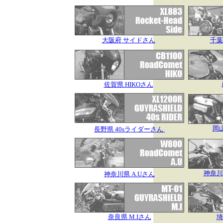
大阪府 サイドさん
千葉
佐賀県 HIKOさん
岡山
長野県 40sライダーさん
神奈川
神奈川県 A.Uさん
奈良県 M.Iさん
埼