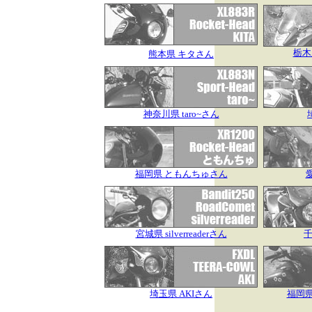
栃木県
熊本県 キタさん
神奈川県 taro~さん
福岡県 ともんちゅさん
宮城県 silverreaderさん
千
埼玉県 AKIさん
福岡県