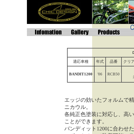
適応車種
年式
品番
クリ
BANDIT1200
'06
RCB50
エッジの効いたフォルムで
ニカウル。
各純正色塗装に対応し、高
ことができます。
バンディット1200に合わ