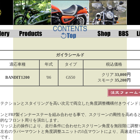
ガイラシールド
適応車種
年式
タイプ
税込価格
クリア
33,000円
BANDIT1200
'06
GS50
スモーク
35,200円
ロテクションとスタイリングを高い次元で両立した角度調整機構付きウインド
ンとFRP製インナーステーを組み合わせる事で、スクリーンの剛性を高める
創的なフロント周りを演出します。
ブリッジ上の操作により、走行条件に合わせたスクリーン角度を無段階に調整
。左右のラバーマウントと角度調整ユニットの3点マウントにより、高速走行
計です。