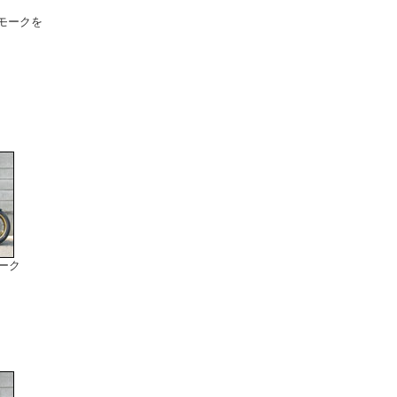
モークを
ーク