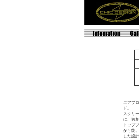
エアプ
ド。
スクリー
に、独
トップ
が可能
した設