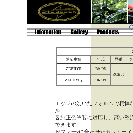
適応車種
年式
品番
ク
ZEPHYR
'89-'95
RCB06
ZEPHYRχ
'96-'09
エッジの効いたフォルムで精悍
ル。
各純正色塗装に対応し、高い整
できます。
ゼファーχに合わせたカットラ