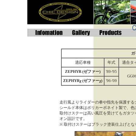
ガ
適応車種
年式
適合タ
ZEPHYR (ゼファー)
'89-'95
GG0
ZEPHYRχ (ゼファーχ)
'96-'09
走行風よりライダーの拳や指先を保護する
シールド本体はポリカーボネイト製で、色
取付けステーは高い風圧を受けてもガタツ
オン設計です。
※ 取付けステーはブラック塗装仕上げと