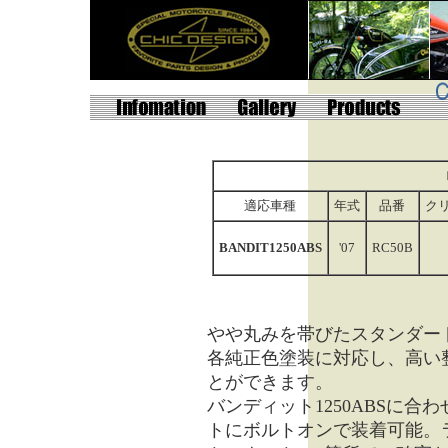
適応車種
年式
品番
ク
BANDIT1250ABS
'07
RC50B
やや丸みを帯びたスタンダー
各純正色塗装に対応し、高い
とができます。
バンディット1250ABSに
トにボルトオンで装着可能。