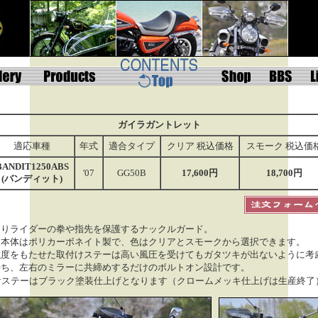
ガイラガントレット
適応車種
年式
適合タイプ
クリア 税込価格
スモーク 税込価
BANDIT1250ABS
'07
GG50B
17,600円
18,700円
(
バンディット)
よりライダーの拳や指先を保護するナックル
ガード
。
ド
本体はポリカーボネイト製で、色はクリアとスモークから選択できます。
強度をもたせた取付けステーは高い風圧を受けてもガタツキが出ないように考
持ち、
左右のミラーに共締めするだけの
ボルトオン設計
です。
けステーはブラック塗装仕上げとなります（クロームメッキ仕上げは生産終了