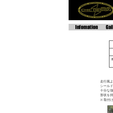
走行風
シール
十分な
形状を
※ 取付