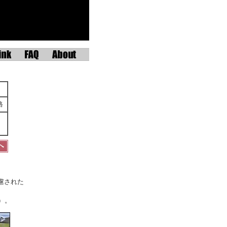
格
慮された
）。