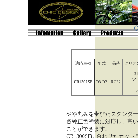
適応車種
年式
品番
クリア
3
ツ
CB1300SF
'98-'02
RC32
やや丸みを帯びたスタンダ
各純正色塗装に対応し、高
ことができます。
CB1300SFに合わせたカ