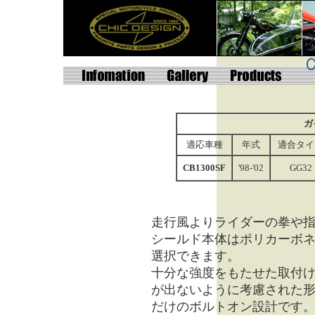
ガ
適応車種
年式
適合タイ
CB1300SF
'98-'02
GG32
走行風よりライダーの拳や
シールド本体はポリカーボ
選択できます。
十分な強度をもたせた取付
が出ないように考慮された
だけの
ボルトオン設計
です