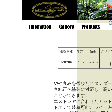
適応車種
年式
品番
クリア
Estrella
'14-'17
RC30C
やや丸みを帯びたスタンダ
各純正色塗装に対応し、高
ことができます。
エストレヤに合わせたカッ
トオンで装着可能。ライト