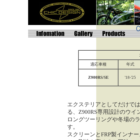
適応車種
年式
Z900RS/SE
'18-'25
エクステリアとしてだけで
る、Z900RS専用設計のウ
ロングツーリングや冬場の
す。
スクリーンとFRP製インナ