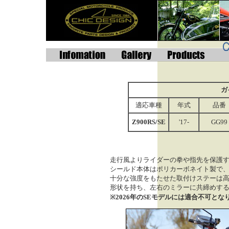
ガ
適応車種
年式
品番
Z900RS/SE
'17-
GG99
走行風よりライダーの拳や指先を保護
シールド本体はポリカーボネイト製で
十分な強度をもたせた取付けステーは
形状を持ち、
左右のミラーに共締めす
※2026年のSEモデルには適合不可とな