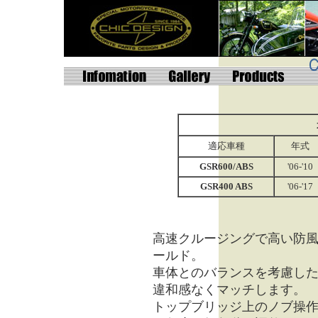
適応車種
年式
GSR600/ABS
'06-'10
GSR400 ABS
'06-'17
高速クルージングで高い防
ールド。
車体とのバランスを考慮し
違和感なくマッチします。
トップブリッジ上のノブ操