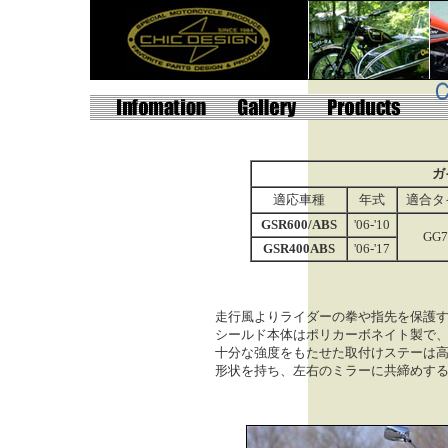
ガ
適応車種
年式
適合タ
GSR600/ABS
'06-'10
GG7
GSR400ABS
'06-'17
走行風よりライダーの拳や指先を保護
シールド本体はポリカーボネイト製で
十分な強度をもたせた取付けステーは
形状を持ち、左右のミラーに共締めす