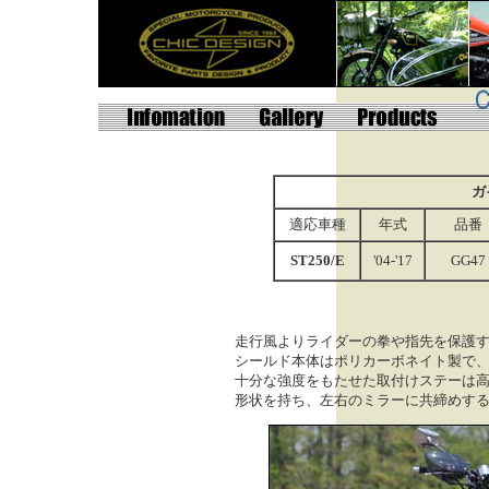
ガ
適応車種
年式
品番
ST250/E
'04-'17
GG47
走行風よりライダーの拳や指先を保護
シールド本体はポリカーボネイト製で
十分な強度をもたせた取付けステーは
形状を持ち、
左右のミラーに共締めす