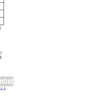
指
て
様
ット