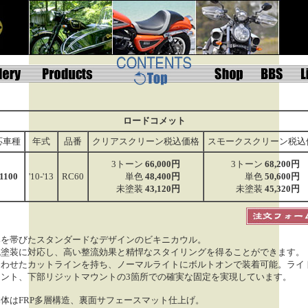
ロードコメット
応車種
年式
品番
クリアスクリーン税込価格
スモークスクリーン税込
3トーン
66,000円
3トーン
68,200円
1100
'10-'13
RC60
単色
48,400円
単色
50,600円
未塗装
43,120円
未塗装
45,320円
みを帯びたスタンダードなデザインのビキニカウル。
色塗装に対応し、高い整流効果と精悍なスタイリングを得ることができます。
合わせたカットラインを持ち、ノーマルライトにボルトオンで装着可能。ライ
ウント、下部リジットマウントの3箇所での確実な固定を実現しています。
体はFRP多層構造、裏面サフェースマット仕上げ。