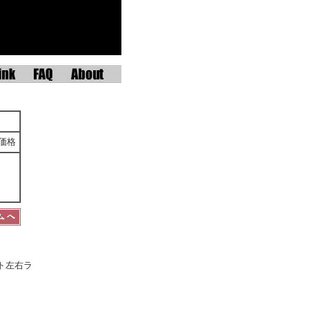
価格
ト左右ラ