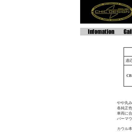
適
CB
やや丸
各純正
車両に
バーマ
カウル本