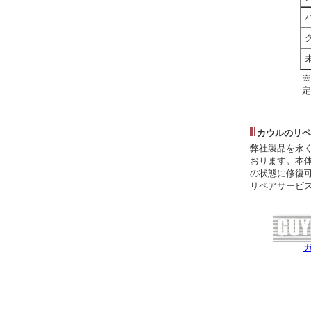
※
定
カウルのリペ
弊社製品を永
おります。本
の状態に修復
リペアサービ