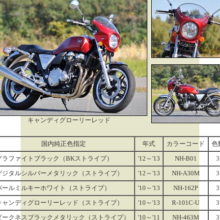
キャンディグローリーレッド
国内純正色指定
年式
カラーコード
色
グラファイトブラック（BKストライプ）
'12～'13
NH-B01
3
デジタルシルバーメタリック（ストライプ）
'12～'13
NH-A30M
3
パールミルキーホワイト（ストライプ）
'10～'13
NH-162P
3
キャンディグローリーレッド（ストライプ）
'10～'13
R-101C-U
3
ダークネスブラックメタリック（ストライプ）
'10～'11
NH-463M
3