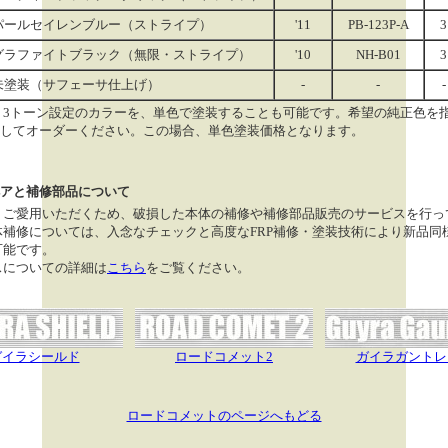
パールセイレンブルー（ストライプ）
'11
PB-123P-A
3
グラファイトブラック（無限・ストライプ）
'10
NH-B01
3
未塗装（サフェーサ仕上げ）
-
-
-
 3トーン設定のカラーを、単色で塗装することも可能です。希望の純正色を
してオーダーください。この場合、単色塗装価格となります。
アと補修部品について
くご愛用いただくため、破損した本体の補修や補修部品販売のサービスを行っ
体補修については、入念なチェックと高度なFRP補修・塗装技術により新品同
可能です。
スについての詳細は
こちら
をご覧ください。
ガイラシールド
ロードコメット2
ガイラガントレ
ロードコメットのページへもどる