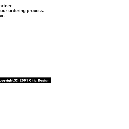
artner
your ordering process.
er.