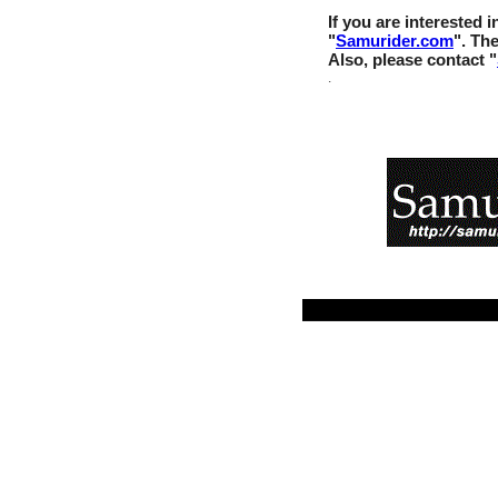
If you are interested
"
Samurider.com
". Th
Also, please contact "
.