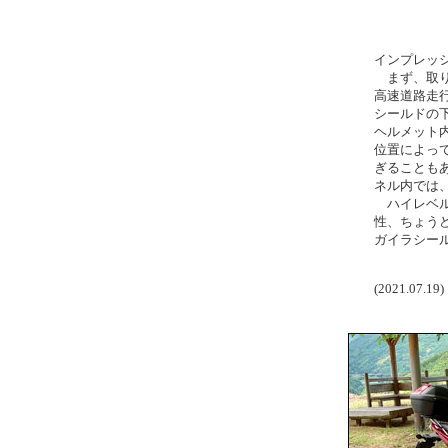
インプレッ
まず、取り
高速道路走
シールドの
ヘルメット
位置によっ
ぎることも
ネル内では
ハイレベル
性、ちょう
ガイラシー
(2021.07.19)