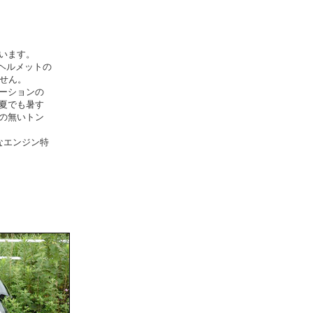
います。
ヘルメットの
せん。
ーションの
夏でも暑す
の無いトン
なエンジン特