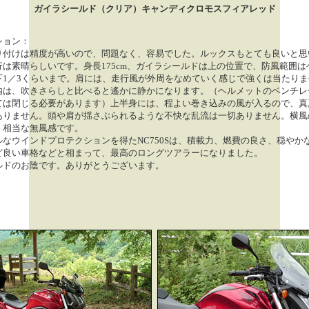
ガイラシールド（クリア）キャンディクロモスフィアレッド
ション：
付けは精度が高いので、問題なく、容易でした。ルックスもとても良いと思
行は素晴らしいです。身長175cm、ガイラシールドは上の位置で、防風範囲は
下1／3くらいまで。肩には、走行風が外周をなめていく感じで強くは当たりま
内は、吹きさらしと比べると遙かに静かになります。（ヘルメットのベンチレ
ては閉じる必要があります）上半身には、程よい巻き込みの風が入るので、真
ありません。頭や肩が揺さぶられるような不快な乱流は一切ありません。横風
、相当な無風感です。
なウインドプロテクションを得たNC750Sは、積載力、燃費の良さ、穏やか
ど良い車格などと相まって、最高のロングツアラーになりました。
ルドのお陰です。ありがとうございます。