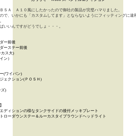
ＢＳＡ Ａ１０風にしたかったので御社の製品が完璧ハマりました。
ので、いかにも「カスタムしてます」とならないようにフィッティングに違
。
ばいいんですがどうでしょ・・・。
ダー前後
ダーステー前後
カス大)
イン）
ー(ワイバン)
ジェクション(ＰＯＳＨ)
ズ)
】
エディションの様なタンクサイドの後付メッキプレート
トローダウンステー＆ルーカスタイプラウンドヘッドライト