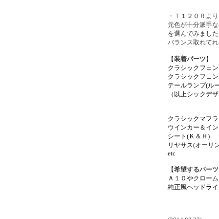
・Ｔ１２０Ｒより
元色が十分派手な
を選んでみました
バランス取れてれ
【
装着パーツ
】
クラシックフェン
クラシックフェン
テールランプ(ルー
（以上シックデザ
クラシックマフラ
ウインカー＆イン
シート(Ｋ＆Ｈ)
リヤサス(オーリン
etc
【
希望するパーツ
Ａ１０やクローム
純正風ヘッドライ