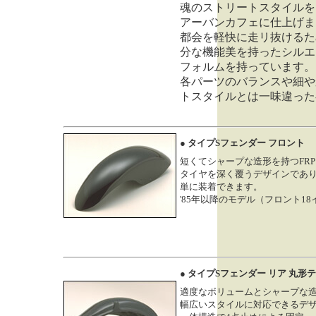
魂のストリートスタイルを
アーバンカフェに仕上げま
都会を軽快に走リ抜けるた
分な機能美を持ったシルエ
フォルムを持っています。
各パーツのバランスや細や
トスタイルとは一味違った
● タイプSフェンダー フロント
短くてシャープな造形を持つFR
タイヤを深く覆うデザインであ
単に装着できます。
'85年以降のモデル（フロント1
● タイプSフェンダー リア 丸
適度なボリュームとシャープな
幅広いスタイルに対応できるデ