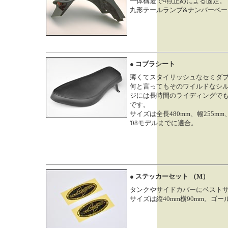
一体構造で4点止めによる固定。
丸形テールランプ&ナンバーベ
● コブラシート
薄くてスタイリッシュなセミダ
何と言ってもそのワイルドなシ
ジには長時間のライディングで
です。
サイズは全長480mm、幅255mm
'08モデルまでに適合。
● ステッカーセット （M）
タンクやサイドカバーにベスト
サイズは縦40mm横90mm。ゴ