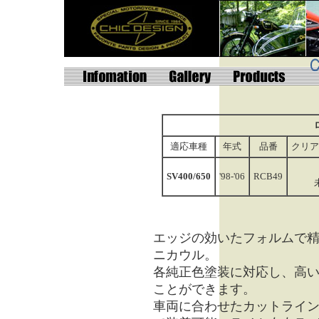
適応車種
年式
品番
クリア
SV400/650
'98-'06
RCB49
エッジの効いたフォルムで
ニカウル。
各純正色塗装に対応し、高
ことができます。
車両に合わせたカットライ