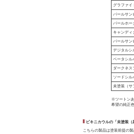
グラファイ
パールサン
パールホー
キャンディ
パールサンビ
デジタルシ
ベータシル
ダークネス
ソードシル
未塗装（サ
※ツートン
希望の純正
ビキニカウルの「未塗装（
こちらの製品は塗装前提の製