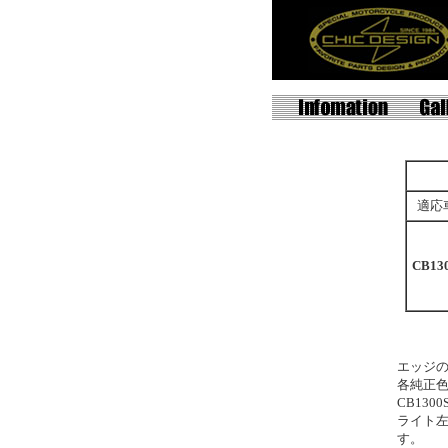
適応
CB13
エッジ
各純正
CB13
ライト
す。