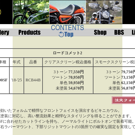
ロードコメット2
車種
年式
品番
クリアスクリーン税込価格
スモークスクリーン税
3トーン
77,550円
3トーン
79,750
ツートン
70,950円
ツートン
73,150
00SF
'18-'25
RCB44B
単色
59,950円
単色
62,150
未塗装
54,670円
未塗装
56,870
の効いたフォルムで精悍なフロントフェイスを演出するビキニカウル。
色塗装に対応し、高い整流効果と精悍なスタイリングを得ることができます。
00SFに合わせたカットラインを持ち、ノーマルライトにボルトオンで装着可能
左右ラバーマウント、下部リジットマウントの3箇所での確実な固定を実現し