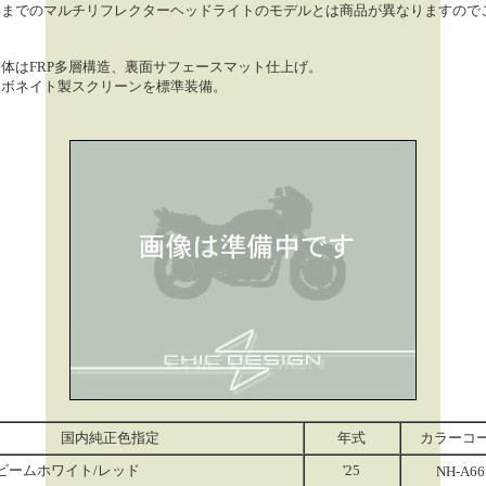
7年までのマルチリフレクターヘッドライトのモデルとは商品が異なりますので
。
体はFRP多層構造、裏面サフェースマット仕上げ。
ーボネイト製スクリーンを標準装備。
国内純正色指定
年式
カラーコ
ビームホワイト/レッド
'25
NH-A66