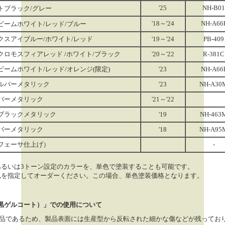
'25
NH-B01
トブラック/グレー
'18～'24
NH-A66
ビームホワイト/レッド/ブルー
クスアイブルー/ホワイト/レッド
'19～'24
PB-409
クロモスフィアレッド /ホワイト/ブラック
'20～'22
R-381C
ームホワイト/レッド/オレンジ(限定)
'23
NH-A66
ルバーメタリック
'23
NH-A30
バーメタリック
'21～'22
ブラックメタリック
'19
NH-463
バーメタリック
'18
NH-A95
フェーサ仕上げ）
-
あるいは3トーン設定のカラーを、単色で塗装することも可能です。
色を指定してオーダーください。この場合、単色塗装価格となります。
黒ゲルコート）」での使用について
品であるため、製品表面には生産型から反転された細かな傷などが残ってお