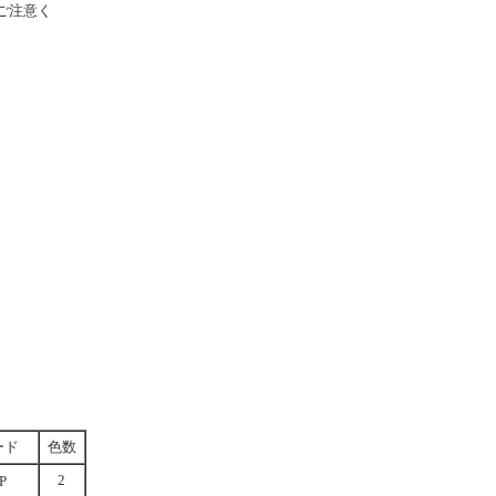
ご注意く
ード
色数
2
P