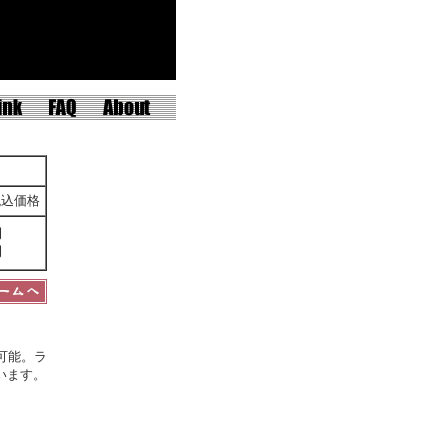
税込価格
円
円
可能。ラ
います。