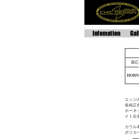
適応
HORN
エッジ
各純正
ホーネ
イト左
カウル
ポリカ