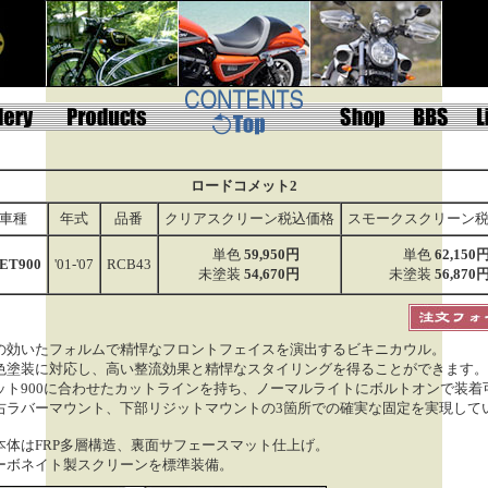
ロードコメット2
車種
年式
品番
クリアスクリーン税込価格
スモークスクリーン
単色
59,950円
単色
62,150
ET900
'01-'07
RCB43
未塗装
54,670円
未塗装
56,870
の効いたフォルムで精悍なフロントフェイスを演出するビキニカウル。
色塗装に対応し、高い整流効果と精悍なスタイリングを得ることができます。
ット900に合わせたカットラインを持ち、ノーマルライトにボルトオンで装着
右ラバーマウント、下部リジットマウントの3箇所での確実な固定を実現して
本体はFRP多層構造、裏面サフェースマット仕上げ。
ーボネイト製スクリーンを標準装備。