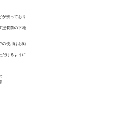
どが残っており
ず塗装前の下地
での使用はお勧
ただけるように
て
様