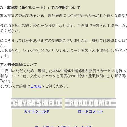
の「未塗装（黒ゲルコート）」での使用について
塗装前提の製品であるため、製品表面には生産型から反転された細かな傷な
装前の下地工程時に滑らかな状態になります。ご自身で塗装される場合、必
てください。
につきましては充分ありますので問題ございませんが、弊社では未塗装状態
ん。
れる場合や、ショップなどでオリジナルカラーに塗装される場合にお選びい
ます。
アと補修部品について
くご愛用いただくため、破損した本体の補修や補修部品販売のサービスを行っ
体補修については、入念なチェックと高度なFRP補修・塗装技術により新品同
可能です。
スについての詳細は
こちら
をご覧ください。
ガイラシールド
ロードコメット