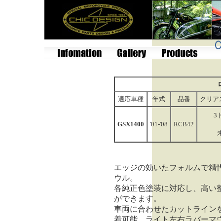
適応車種
年式
品番
クリア
3
GSX1400
'01-'08
RCB42
エッジの効いたフォルムで精
ウル。
各純正色塗装に対応し、高い
ができます。
車両に合わせたカットライン
着可能。ライト左右ラバーマ