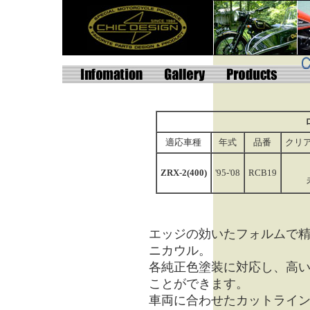
適応車種
年式
品番
クリ
ZRX-2(400)
'95-'08
RCB19
エッジの効いたフォルムで
ニカウル。
各純正色塗装に対応し、高
ことができます。
車両に合わせたカットライ