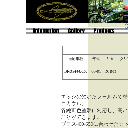
適応車種
年式
品番
クリ
BROS400/650
'88-'91
RCB03
エッジの効いたフォルムで精
ニカウル。
各純正色塗装に対応し、高い
ことができます。
ブロス400/650に合わせ