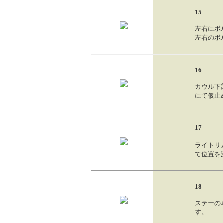
15
左右にボ
左右のボ
16
カウル下
にて仮止
17
ライトリ
て位置を
18
ステーの
す。