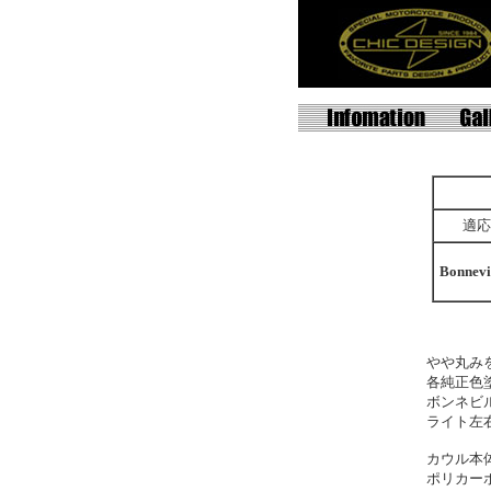
適応
Bonnevi
やや丸み
各純正色
ボンネビ
ライト左
カウル本
ポリカー