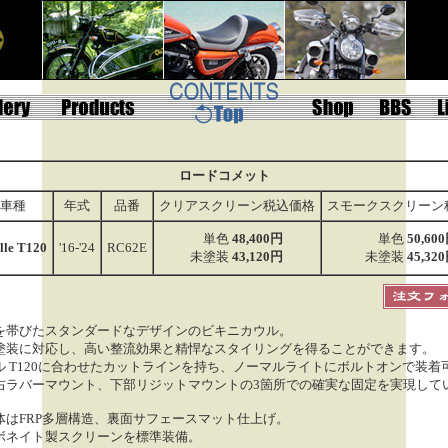
ロードコメット
車種
年式
品番
クリアスクリーン税込価格
スモークスクリーン
単色
48,400円
単色
50,60
lle T120
'16-'24
RC62E
未塗装
43,120円
未塗装
45,32
を帯びたスタンダードなデザインのビキニカウル。
塗装に対応し、高い整流効果と精悍なスタイリングを得ることができます。
ル T120に合わせたカットラインを持ち、ノーマルライトにボルトオンで装着
右ラバーマウント、下部リジットマウントの3箇所での確実な固定を実現して
体はFRP多層構造、裏面サフェースマット仕上げ。
ボネイト製スクリーンを標準装備。