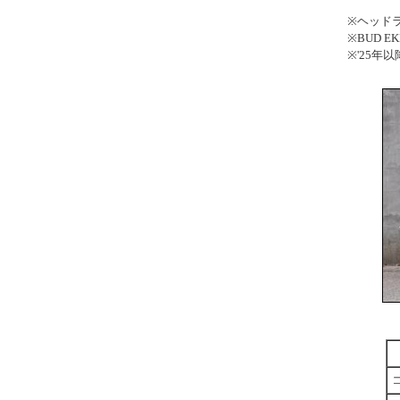
※ヘッド
※BUD 
※'25年