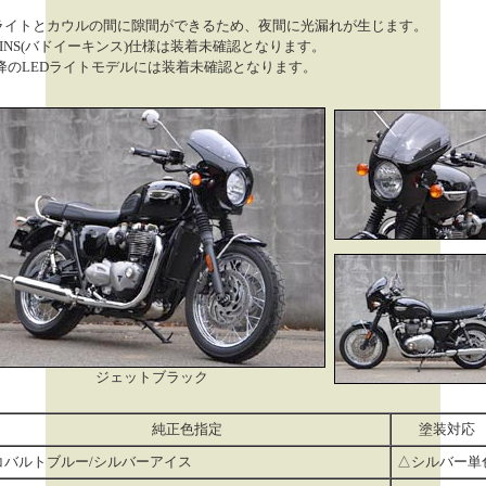
ライトとカウルの間に隙間ができるため、夜間に光漏れが生じます。
EKINS(バドイーキンス)仕様は装着未確認となります。
以降のLEDライトモデルには装着未確認となります。
ジェットブラック
純正色指定
塗装対応
コバルトブルー/シルバーアイス
△シルバー単