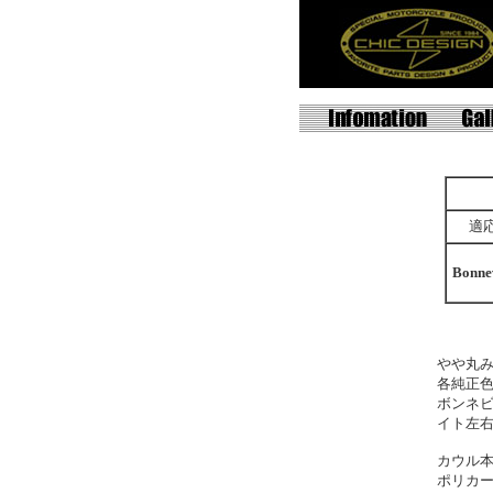
適
Bonne
やや丸
各純正
ボンネビ
イト左
カウル本
ポリカ