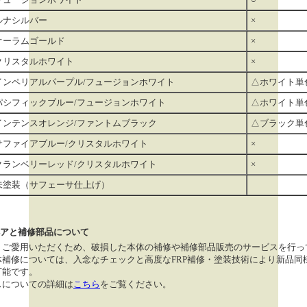
ルナシルバー
×
オーラムゴールド
×
クリスタルホワイト
×
インペリアルパープル/フュージョンホワイト
△ホワイト単
パシフィックブルー/フュージョンホワイト
△ホワイト単
インテンスオレンジ/ファントムブラック
△ブラック単
サファイアブルー/クリスタルホワイト
×
クランベリーレッド/クリスタルホワイト
×
未塗装（サフェーサ仕上げ）
アと補修部品について
くご愛用いただくため、破損した本体の補修や補修部品販売のサービスを行っ
体補修については、入念なチェックと高度なFRP補修・塗装技術により新品同
可能です。
スについての詳細は
こちら
をご覧ください。