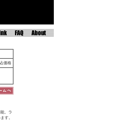
込価格
可能。ラ
います。