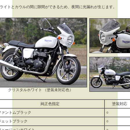
ドライトとカウルの間に隙間ができるため、夜間に光漏れが生じます。
クリスタルホワイト （塗装未対応色）
純正色指定
塗装対応
ファントムブラック
○
ジェットブラック
○
フュージョンホワイト
○