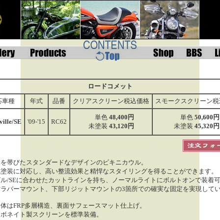
ロードコメット
応車種
年式
品番
クリアスクリーン税込価格
スモークスクリーン税
単色
48,400円
単色
50,600円
ville/SE
'09-'15
RC62
未塗装
43,120円
未塗装
45,320円
みを帯びたスタンダードなデザインのビキニカウル。
色塗装に対応し、高い整流効果と精悍なスタイリングを得ることができます。
ル/SEに合わせたカットラインを持ち、ノーマルライトにボルトオンで装着
右ラバーマウント、下部リジットマウントの3箇所での確実な固定を実現して
体はFRP多層構造、裏面サフェースマット仕上げ。
ーボネイト製スクリーンを標準装備。