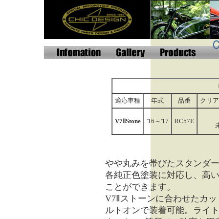
適応車種
年式
品番
クリア
V7ⅡStone
'16～'17
RC57E
やや丸みを帯びたスタンダ
各純正色塗装に対応し、高
ことができます。
V7Ⅱストーンに合わせたカ
ルトオンで装着可能。ライ