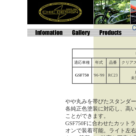
適応車種
年式
品番
クリア
GSF750
'96-'99
RC23
未
やや丸みを帯びたスタンダ
各純正色塗装に対応し、高
ことができます。
GSF750Fに合わせたカッ
オンで装着可能。ライト左