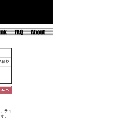
込価格
能。ライ
ます。