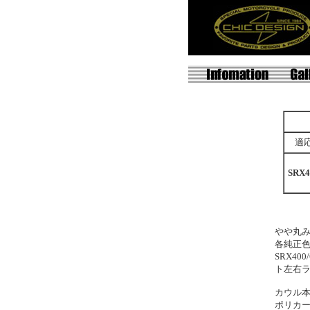
適
SRX4
やや丸
各純正
SRX4
ト左右
カウル本
ポリカ