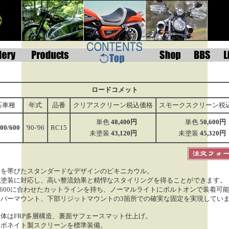
ロードコメット
応車種
年式
品番
クリアスクリーン税込価格
スモークスクリーン税
単色
48,400円
単色
50,600円
00/600
'90-'96
RC15
未塗装
43,120円
未塗装
45,320円
みを帯びたスタンダードなデザインのビキニカウル。
色塗装に対応し、高い整流効果と精悍なスタイリングを得ることができます。
00/600に合わせたカットラインを持ち、ノーマルライトにボルトオンで装着可
ラバーマウント、下部リジットマウントの3箇所での確実な固定を実現してい
体はFRP多層構造、裏面サフェースマット仕上げ。
ーボネイト製スクリーンを標準装備。