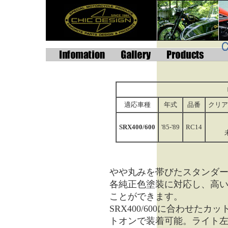
適応車種
年式
品番
クリア
SRX400/600
'85-'89
RC14
やや丸みを帯びたスタンダ
各純正色塗装に対応し、高
ことができます。
SRX400/600に合わせ
トオンで装着可能。ライト