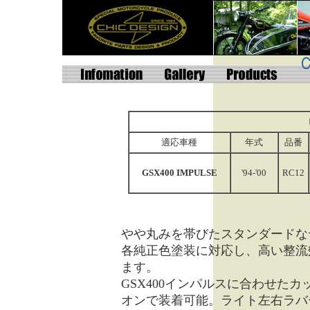
適応車種
年式
品番
GSX400 IMPULSE
'94-'00
RC12
やや丸みを帯びたスタンダードな
各純正色塗装に対応し、高い整流
ます。
GSX400インパルスに合わせた
オンで装着可能。ライト左右ラバ