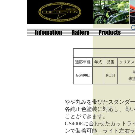
適応車種
年式
品番
クリアス
GS400E
RC11
未
やや丸みを帯びたスタンダ
各純正色塗装に対応し、高
ことができます。
GS400Eに合わせたカット
ンで装着可能。ライト左右