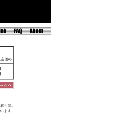
税込価格
円
円
装着可能。
ています。