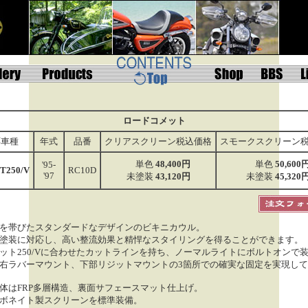
ロードコメット
応車種
年式
品番
クリアスクリーン税込価格
スモークスクリーン
単色
48,400円
単色
50,600
'95-
T250/V
RC10D
'97
未塗装
43,120円
未塗装
45,320
を帯びたスタンダードなデザインのビキニカウル。
塗装に対応し、高い整流効果と精悍なスタイリングを得ることができます。
ット250/Vに合わせたカットラインを持ち、ノーマルライトにボルトオンで
右ラバーマウント、下部リジットマウントの3箇所での確実な固定を実現し
体はFRP多層構造、裏面サフェースマット仕上げ。
ボネイト製スクリーンを標準装備。