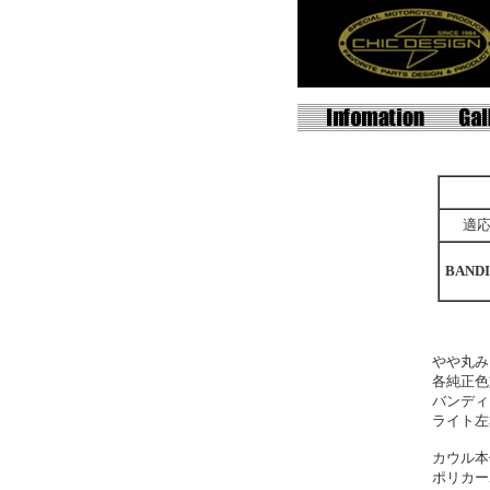
適
BANDI
やや丸み
各純正色
バンディ
ライト左
カウル本
ポリカー