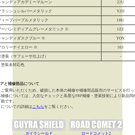
キャンディアカデミーマルーン
22U
フラッシュシルバーメタリック
Y2D
ディープパープルメタリック
1HU
アーバンミディアムグレーメタリック ※
1ZZ
キャンディダスクブルー ※
YON
フロリーナイエロー ※
163
未塗装（サフェーサ仕上げ）
-
 塗装未対応色
アと補修部品について
くご愛用いただくため、破損した本体の補修や補修部品販売のサービスを行っ
体補修については、入念なチェックと高度なFRP補修・塗装技術により新品同
可能です。
スについての詳細は
こちら
をご覧ください。
ガイラシールド
ロードコメット2