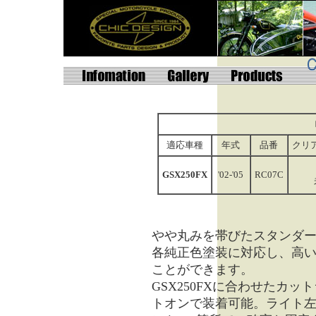
適応車種
年式
品番
クリ
GSX250FX
'02-'05
RC07C
やや丸みを帯びたスタンダ
各純正色塗装に対応し、高
ことができます。
GSX250FXに合わせたカ
トオンで装着可能。ライト