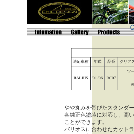
適応車種
年式
品番
クリア
ツ
BALIUS
'91-'96
RC07
やや丸みを帯びたスタンダ
各純正色塗装に対応し、高
ことができます。
バリオスに合わせたカット