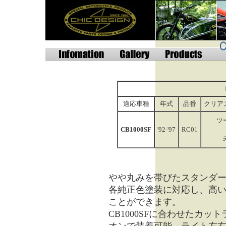
適応車種
年式
品番
クリア
ツ
CB1000SF
'92-'97
RC01
やや丸みを帯びたスタンダ
各純正色塗装に対応し、高
ことができます。
CB1000SFに合わせたカ