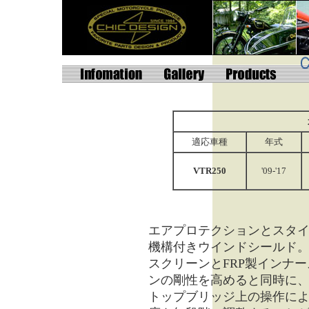
適応車種
年式
VTR250
'09-'17
エアプロテクションとスタ
機構付きウインドシールド
スクリーンとFRP製インナ
ンの剛性を高めると同時に
トップブリッジ上の操作に