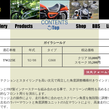
ガイラシールド
適応車種
年式
タイプ
税込価格
クリア
33,000円
TW225E
'02-'08
GS68
スモーク
35,200円
ロテクションとスタイリングを高い次元で両立した角度調整機構付きウインド
ンとFRP製インナーステーを組み合わせる事で、スクリーンの剛性を高める
創的なフロント周りを演出します。
ブリッジ上の操作により、走行条件に合わせたスクリーン角度を無段階に調整
。左右のラバーマウントと角度調整ユニットの3点マウントにより、高速走行
計です。