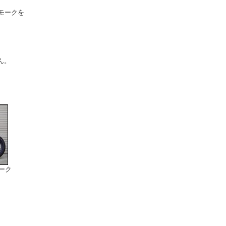
モークを
ん。
ーク