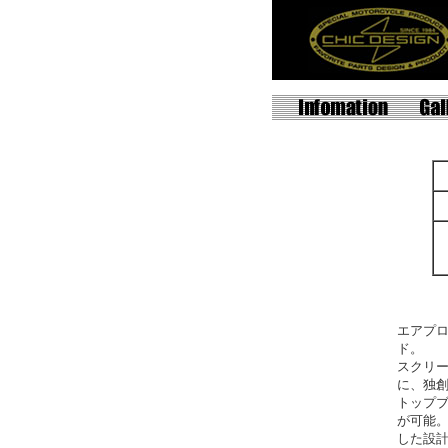
エアプ
ド。
スクリー
に、独
トップ
が可能
した設