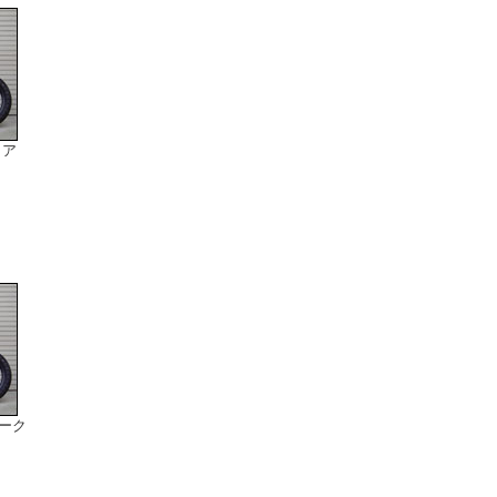
リア
ーク