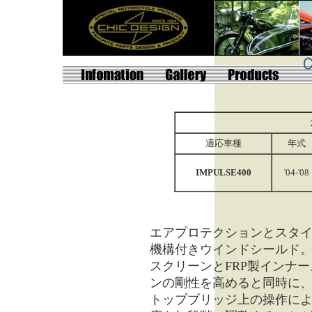
適応車種
年式
IMPULSE400
'04-'08
エアプロテクションとスタ
機構付きウインドシールド
スクリーンとFRP製インナ
ンの剛性を高めると同時に
トップブリッジ上の操作に