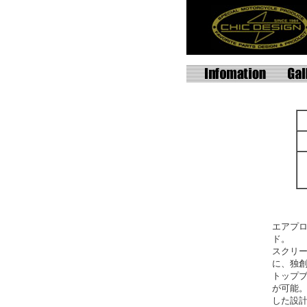
エアプ
ド。
スクリー
に、独
トップ
が可能
した設