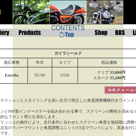
ガイラシールド
適応車種
年式
タイプ
税込価格
クリア
33,000円
Estrella
'92-'06
GS30
スモーク
35,200円
ロテクションとスタイリングを高い次元で両立した角度調整機構付きウインド
ンとFRP製インナーステーを組み合わせる事で、スクリーンの剛性を高める
創的なフロント周りを演出します。
ブリッジ上の操作により、走行条件に合わせたスクリーン角度を無段階に調整
。左右のラバーマウントと角度調整ユニットの3点マウントにより、高速走行
計です。